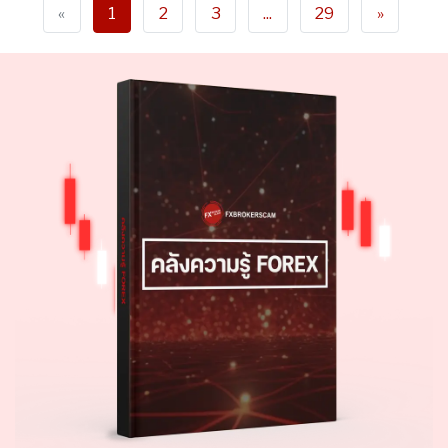
«
1
2
3
...
29
»