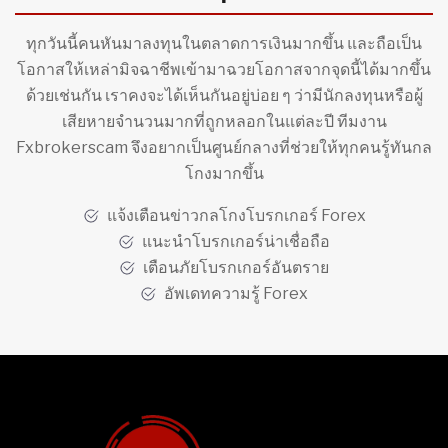
ทุกวันนี้คนหันมาลงทุนในตลาดการเงินมากขึ้น และถือเป็น
โอกาสให้เหล่ามิจฉาชีพเข้ามาฉวยโอกาสจากจุดนี้ได้มากขึ้น
ด้วยเช่นกัน เราคงจะได้เห็นกันอยู่บ่อย ๆ ว่ามีนักลงทุนหรือผู้
เสียหายจำนวนมากที่ถูกหลอกในแต่ละปี ทีมงาน
Fxbrokerscam จึงอยากเป็นศูนย์กลางที่ช่วยให้ทุกคนรู้ทันกล
โกงมากขึ้น
แจ้งเตือนข่าวกลโกงโบรกเกอร์ Forex
แนะนำโบรกเกอร์น่าเชื่อถือ
เตือนภัยโบรกเกอร์อันตราย
อัพเดทความรู้ Forex