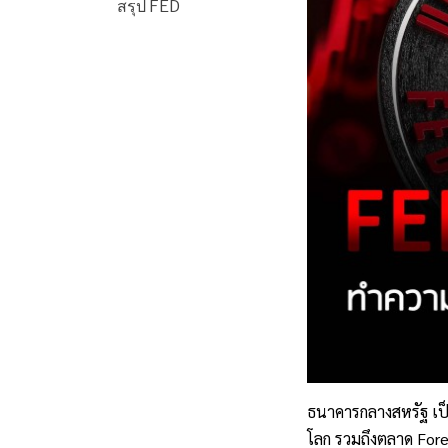
สรุป FED
ธนาคารกลางสหรัฐ เป็น
โลก รวมถึงตลาด For