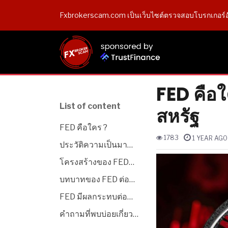
Fxbrokerscam.com เป็นเว็บไซต์ตรวจสอบโบรกเกอร์อ
FED คือ
List of content
สหรัฐ
FED คือใคร ?
1783
1 YEAR AGO 
ประวัติความเป็นมา
ของ FED
โครงสร้างของ FED
ประกอบด้วยอะไรบ้าง ?
บทบาทของ FED ต่อ
เศรษฐกิจสหรัฐฯ คือ
FED มีผลกระทบต่อ
อะไร ?
ตลาด Forex อย่างไร ?
คำถามที่พบบ่อยเกี่ยว
กับ FED