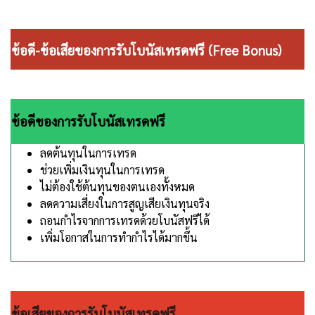
ข้อดี-ข้อเสียของการรับโบนัสเทรดฟรี (Free Bonus)
ข้อดีของการรับโบนัสเทรดฟรี
ลดต้นทุนในการเทรด
ช่วยเพิ่มเงินทุนในการเทรด
ไม่ต้องใช้ต้นทุนของตนเองทั้งหมด
ลดความเสี่ยงในการสูญเสียเงินทุนจริง
ถอนกำไรจากการเทรดด้วยโบนัสฟรีได้
เพิ่มโอกาสในการทำกำไรได้มากขึ้น
ข้อเสียของการรับโบนัสเทรดฟรี