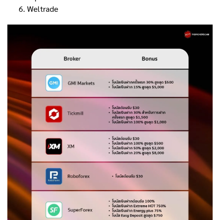
Weltrade