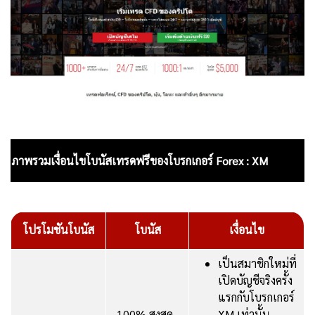
ภาพรวมเงื่อนไขโบนัสเทรดฟรีของ
โบรกเกอร์ Forex :
XM
โปรโมชัน
โบนัส
โบนัส
เงื่อนไข
เป็นสมาชิกใหม่ที่
เปิดบัญชีจริงครั้ง
แรกกับโบรกเกอร์ 
100% สูงสุด
XM เท่านั้น