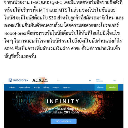
จากหน่วยงาน IFSC และ CySEC โดยมีแพลตฟอร์มซื้อขายชื่อดังที่
พร้อมให้บริการทั้ง MT4 และ MT5 
ในส่วนของโปรโมชันและ
โบนัส จะมีโบนัสต้อนรับ $30 สำหรับลูกค้าที่สมัครสมาชิกใหม่ และ
ลงทะเบียนยืนยันตัวตนครบถ้วน โดยความสะดวกของโบรกเกอร์ 
RoboForex คือสามารถรับโบนัสต้อนรับได้ทันทีโดยไม่มีเงื่อนไข
ใด ๆ ในการถอนกำไรจากโบนัส รวมไปถึงยังมีโบนัสส่วนแบ่งกำไร 
60% ซึ่งเป็นการเพิ่มจำนวนเงินฝาก 60% ตั้งแต่การฝากเงินเข้า
บัญชีครั้งแรกครับ