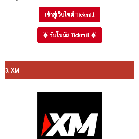
เข้าสู่เว็บไซต์ Tickmill
🌟 รับโบนัส Tickmill 🌟
3. XM