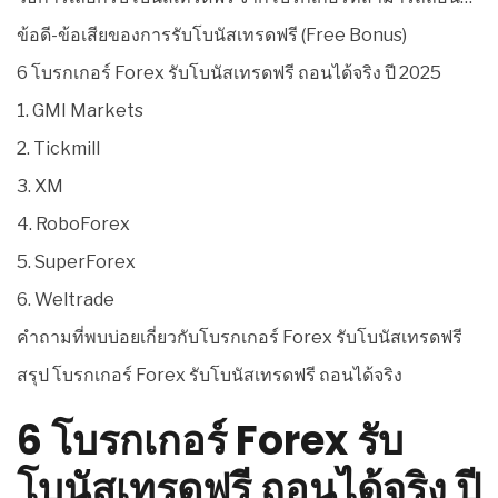
กำไรได้จริง
ข้อดี-ข้อเสียของการรับโบนัสเทรดฟรี (Free Bonus)
6 โบรกเกอร์ Forex รับโบนัสเทรดฟรี ถอนได้จริง ปี 2025
1. GMI Markets
2. Tickmill
3. XM
4. RoboForex
5. SuperForex
6. Weltrade
คำถามที่พบบ่อยเกี่ยวกับโบรกเกอร์ Forex รับโบนัสเทรดฟรี
สรุป โบรกเกอร์ Forex รับโบนัสเทรดฟรี ถอนได้จริง
6 โบรกเกอร์ Forex รับ
โบนัสเทรดฟรี ถอนได้จริง ปี