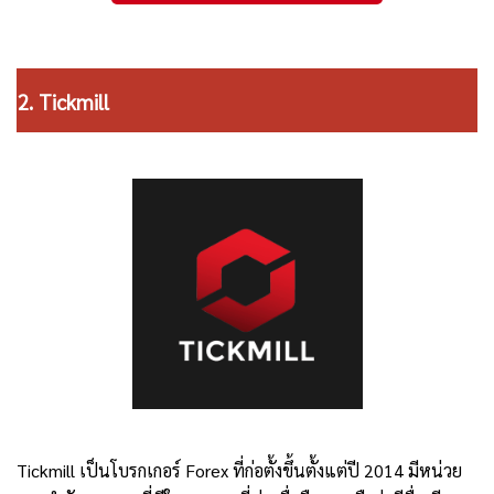
2. Tickmill
Tickmill เป็นโบรกเกอร์ Forex ที่ก่อตั้งขึ้นตั้งแต่ปี 2014 มีหน่วย