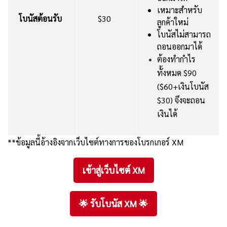
เหมาะสำหรับ
โบนัสต้อนรับ
$30
ลูกค้าใหม่
โบนัสไม่สามารถ
ถอนออกมาได้
ต้องทำกำไร
ทั้งหมด $90 
($60+เงินโบนัส 
$30) จึงจะถอน
เงินได้ 
**ข้อมูลนี้อ้างอิงจากเว็บไซต์ทางการของโบรกเกอร์ XM
เข้าสู่เว็บไซต์ XM
🌟 รับโบนัส XM 🌟