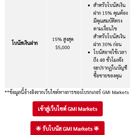
สำหรับโบนัสเงิน
ฝาก 15% คุณต้อง
มีคุณสมบัติตรง
ตามเงื่อนไข
สำหรับโบนัสเงิน
15% สูงสุด
โบนัสเงินฝาก
ฝาก 30% ก่อน
$5,000
โบนัสอาจใช้เวลา
ถึง 48 ชั่วโมงจึง
จะปรากฏในบัญชี
ซื้อขายของคุณ
**ข้อมูลนี้อ้างอิงจากเว็บไซต์ทางการของโบรกเกอร์ GMI Markets 
เข้าสู่เว็บไซต์ GMI Markets
🌟 รับโบนัส GMI Markets 🌟