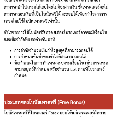
สามารถนำไปเทรดได้เลยโดยไม่ต้องฝากเงิน ซึ่งเทรดเดอร์จะไม่
สามารถถอนเงินที่เป็นโบนัสฟรีได้ จะถอนได้เพียงกำไรจากการ
เทรดโดยใช้โบนัสเทรดฟรีเท่านั้น 
กำไรจากการใช้โบนัสฟรีเทรด แต่ละโบรกเกอร์อาจจะมีเงื่อนไข
และข้อจำกัดที่แตกต่างกัน อาทิ
การจำกัดจำนวนเงินกำไรสูงสุดที่สามารถถอนได้
การกำหนดขั้นต่ำของกำไรที่สามารถถอนได้
ข้อกำหนดในการทำเทรดครบตามเงื่อนไข เช่น การเทรด
ตามกลยุทธ์ที่กำหนด หรือจำนวน Lot ตามที่โบรกเกอร์
กำหนด
ประเภทของโบนัสเทรดฟรี (Free Bonus)
โบนัสเทรดฟรีที่โบรกเกอร์ Forex มอบให้แก่เทรดเดอร์มีหลาย