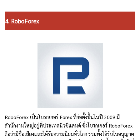
4. RoboForex
RoboForex เป็นโบรกเกอร์ Forex ที่ก่อตั้งขึ้นในปี 2009 มี
สำนักงานใหญ่อยู่ที่ประเทศนิวซีแลนด์ 
ซึ่งโบรกเกอร์ RoboForex 
ถือว่ามีชื่อเสียงและได้รับความนิยมทั่วโลก รวมทั้งได้รับใบอนุญาต