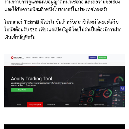
งานกำกับการดูแลที่มีใบอนุญาตที่น่าเชื่อถือ และถือว่ามีชื่อเสียง
และได้รับความนิยมอีกหนึ่งโบรกเกอร์ในประเทศไทยครับ
โบรกเกอร์ Tickmill มีโปรโมชันสำหรับสมาชิกใหม่ โดยจะได้รับ
โบนัสต้อนรับ $30 
เพียงแค่เปิดบัญชี โดยไม่จำเป็นต้องมีการฝาก
เงินเข้าบัญชีครับ