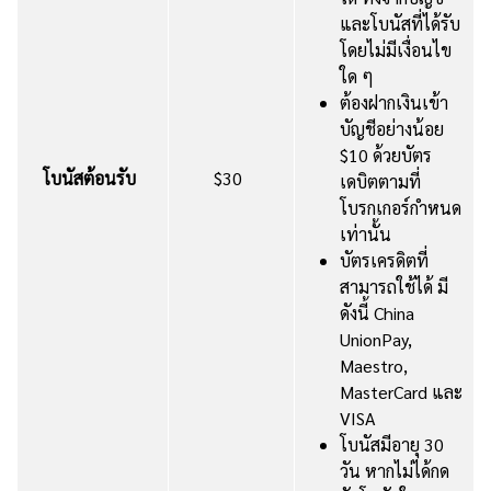
และโบนัสที่ได้รับ 
โดยไม่มีเงื่อนไข
ใด ๆ
ต้องฝากเงินเข้า
บัญชีอย่างน้อย 
$
10 ด้วยบัตร
โบนัสต้อนรับ
$30
เดบิตตามที่
โบรกเกอร์กำหนด
เท่านั้น 
บัตรเครดิตที่
สามารถใช้ได้ มี
ดังนี้ China 
UnionPay, 
Maestro, 
MasterCard และ 
VISA
โบนัสมีอายุ 30 
วัน หากไม่ได้กด