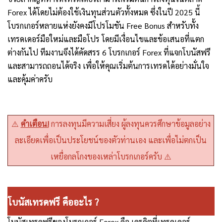
Forex ได้โดยไม่ต้องใช้เงินทุนส่วนตัวทั้งหมด ซึ่งในปี 2025 นี้
โบรกเกอร์หลายแห่งยังคงมีโปรโมชัน Free Bonus สำหรับทั้ง
เทรดเดอร์มือใหม่และมือโปร โดยมีเงื่อนไขและข้อเสนอที่แตก
ต่างกันไป ทีมงานจึงได้คัดสรร 6 โบรกเกอร์ Forex ที่แจกโบนัสฟรี
และสามารถถอนได้จริง เพื่อให้คุณเริ่มต้นการเทรดได้อย่างมั่นใจ
และคุ้มค่าครับ
⚠️
คำเตือน!
การลงทุนมีความเสี่ยง ผู้ลงทุนควรศึกษาข้อมูลอย่าง
ละเอียดเพื่อเป็นประโยชน์ของตัวท่านเอง และเพื่อไม่ตกเป็น
เหยื่อกลโกงของเหล่าโบรกเกอร์ครับ ⚠️
โบนัสเทรดฟรี คืออะไร ?
โบนัสเทรดฟรีของโบรกเกอร์ Forex คือ เครดิตที่เทรดเดอร์