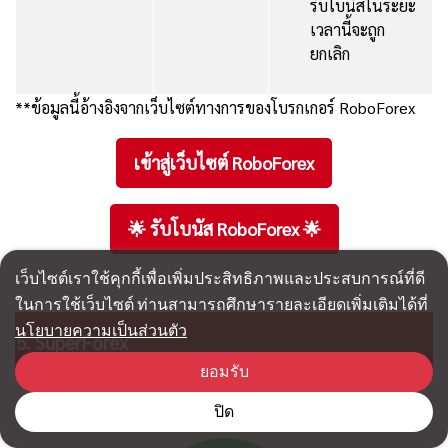
รับโบนัสในระยะ
เวลานี้จะถูก
ยกเลิก
**ข้อมูลนี้อ้างอิงจากเว็บไซต์ทางการของโบรกเกอร์ RoboForex
เข้าสู่เว็บไซต์ RoboForex
🌟 รับโบนัส RoboForex 🌟
เว็บไซต์เราใช้คุกกี้เพื่อเพิ่มประสิทธิภาพและประสบการณ์ที่ดี
ในการใช้เว็บไซต์ ท่านสามารถศึกษารายละเอียดเพิ่มเติมได้ที่
นโยบายความเป็นส่วนตัว
5. SuperForex
ยอมรับ
ปิด