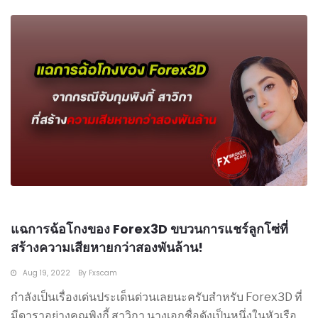
แฉการฉ้อโกงของ Forex3D ขบวนการแชร์ลูกโซ่ที่
สร้างความเสียหายกว่าสองพันล้าน!
Aug 19, 2022
By
Fxscam
กำลังเป็นเรื่องเด่นประเด็นด่วนเลยนะครับสำหรับ Forex3D ที่
มีดาราอย่างคุณพิงกี้ สาวิกา นางเอกชื่อดังเป็นหนึ่งในหัวเรือ