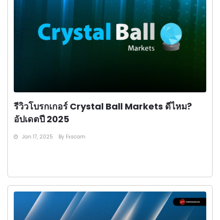
รีวิวโบรกเกอร์ Crystal Ball Markets ดีไหม?
อัปเดตปี 2025
Jan 17, 2025
By
Fxscam