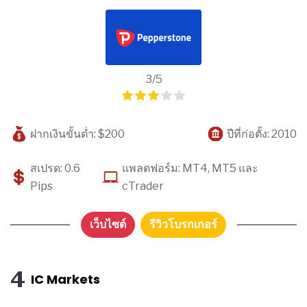
3/5
ฝากเงินขั้นต่ำ: $200
ปีที่ก่อตั้ง: 2010
สเปรด: 0.6
แพลตฟอร์ม: MT4, MT5 และ
Pips
cTrader
เว็บไซต์
รีวิวโบรกเกอร์
4
IC Markets