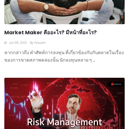
Market Maker คืออะไร? มีหน้าที่อะไร?
Jul 08, 2021
By
Fxscam
หากกล่าวถึง คำศัพท์การลงทุน ที่เกี่ยวข้องกับกับตลาดในเรื่อง
ของการขาดสภาพคล่องนั้น นักลงทุนหลาย ๆ ...