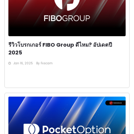
รีวิวโบรกเกอร์ FIBO Group ดีไหม? อัปเดตปี
2025
Jan 16, 2025
By
Fxscam