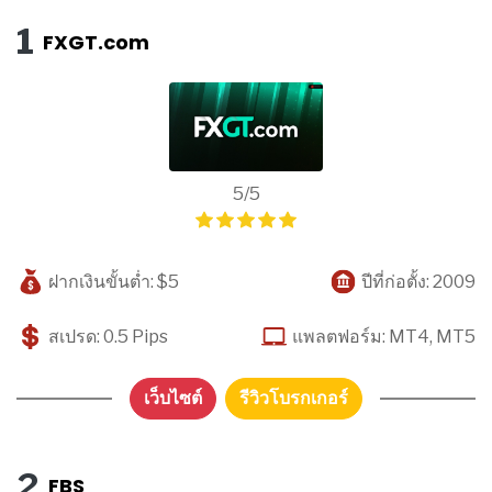
1
FXGT.com
5/5
ฝากเงินขั้นต่ำ: $5
ปีที่ก่อตั้ง: 2009
สเปรด: 0.5 Pips
แพลตฟอร์ม: MT4, MT5
เว็บไซต์
รีวิวโบรกเกอร์
2
FBS