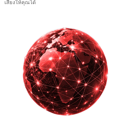
เสียงให้คุณได้