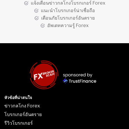
แจ้งเตือนข่าวกลโกงโบรกเกอร์ Forex
แนะนำโบรกเกอร์น่าเชื่อถือ
เตือนภัยโบรกเกอร์อันตราย
อัพเดทความรู้ Forex
หัวข้อที่น่าสนใจ
ข่าวกลโกง Forex
โบรกเกอร์อันตราย
รีวิวโบรกเกอร์