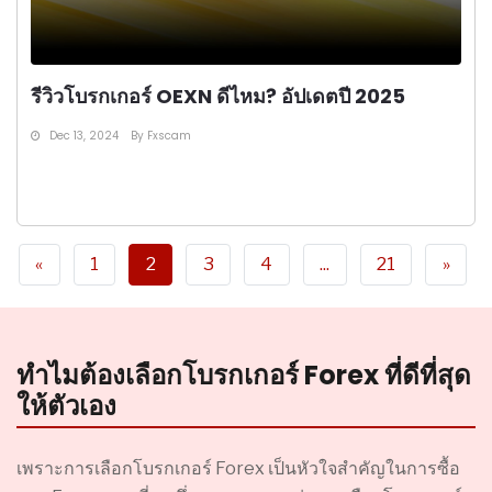
รีวิวโบรกเกอร์ OEXN ดีไหม? อัปเดตปี 2025
Dec 13, 2024
By
Fxscam
«
1
2
3
4
...
21
»
ทำไมต้องเลือกโบรกเกอร์ Forex ที่ดีที่สุด
ให้ตัวเอง
เพราะการเลือกโบรกเกอร์ Forex เป็นหัวใจสำคัญในการซื้อ