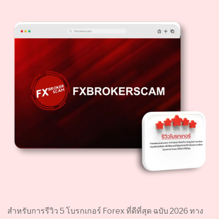
สำหรับการรีวิว 5 โบรกเกอร์ Forex ที่ดีที่สุด ฉบับ 2026 ทาง