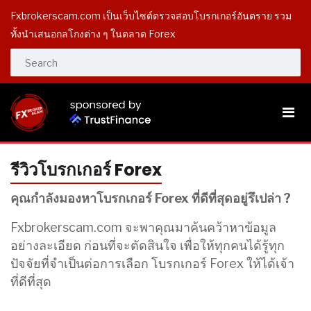
Fxbrokerscam.com เป็นเว็บไซต์ตรวจสอบโบรกเกอร์อันตราย รวม
ทั้งนำเสนอกลโกงต่าง ๆ ในตลาด Forex
รีวิวโบรกเกอร์ Forex
คุณกำลังมองหาโบรกเกอร์ Forex ที่ดีที่สุดอยู่รึเปล่า ?
Fxbrokerscam.com จะพาคุณมาค้นคว้าหาข้อมูล
อย่างละเอียด ก่อนที่จะตัดสินใจ เพื่อให้ทุกคนได้รู้ทุก
ปัจจัยที่จำเป็นต่อการเลือก โบรกเกอร์ Forex ให้ได้เจ้า
ที่ดีที่สุด