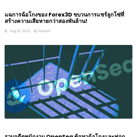
แฉการฉ้อโกงของ Forex3D ขบวนการแชร์ลูกโซ่ที่
สร้างความเสียหายกว่าสองพันล้าน!
Aug 19, 2022
By
Fxscam
รวบอดีตพนักงาน OpenSea ข้อหาฉ้อโกงและฟอก