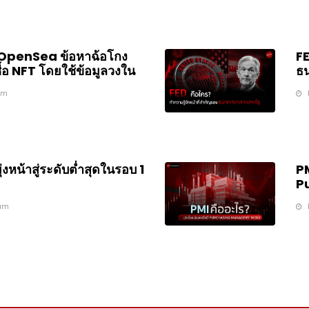
FE
 OpenSea ข้อหาฉ้อโกง
ธ
ื้อ NFT โดยใช้ข้อมูลวงใน
am
PM
่งหน้าสู่ระดับต่ำสุดในรอบ 1
P
am