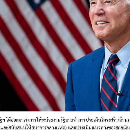
ฐฯ ได้ออกมาเร่งการให้หน่วยงานรัฐบาลทำการประเมินโครงสร้างด้านเทค
และสนับสนุนให้ธนาคารกลาง(เฟด) และประเมินแนวทางของสกุลเงิน