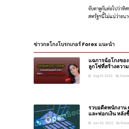
จับตาดูกันต่อไปว่าท
สหรัฐฯนี้ไม่แน่ว่าอนา
ข่าวกลโกงโบรกเกอร์ Forex แนะนำ
แฉการฉ้อโกงของ
ลูกโซ่ที่สร้างควา
Aug 19, 2022
By
Fxsc
รวบอดีตพนักงาน
และฟอกเงิน หลังซ
Jun 02, 2022
By
Fxsc