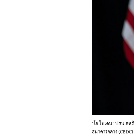
‘โจ ไบเดน’ ปธน.สหรั
ธนาคารกลาง (CBDC) 