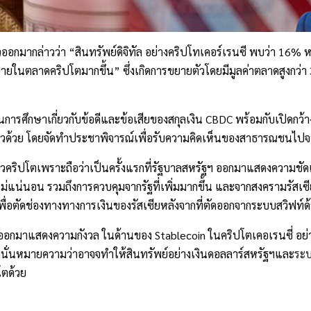
ออกมากล่าวว่า “สินทรัพย์ดิจิทัล อย่างคริปโทเคอร์เรนซี พบว่า 16% 
ยในตลาดคริปโตมากขึ้น” ซึ่งเกิดการขยายตัวโดยมีมูลค่าตลาดสูงกว่า 
นการศึกษาเกี่ยวกับข้อดีและข้อเสียของสกุลเงิน CBDC พร้อมกับเปิดกว
าวด้วย โดยจัดทำประชาพิจารณ์เพื่อรับความคิดเห็นของสาธารณชนไปจนถึง
าวคริปโตเพราะถือว่าเป็นครั้งแรกที่รัฐบาลสหรัฐฯ ออกมาแสดงความชัดเจนก
ม่แน่นอน รวมถึงการควบคุมจากรัฐที่เพิ่มมากขึ้น และจากสงครามรัสเซีย
พื่อตัดช่องทางทางการเงินของรัสเซียหลังจากที่ตัดออกจากระบบสวิฟท์ด้
ออกมาแสดงความกังวล ในด้านของ Stablecoin ในคริปโตเคอเรนซี่ อย่างเช
ึ่งนั่นหมายความว่าอาจจทำให้สินทรัพย์อย่างเงินดอลลาร์สหรัฐฯและ
ระบ
ตด้วย 