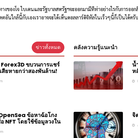
ิศทางของโจ ไบเดนและรัฐบาลสหรัฐฯจะออกมามีทีท่าอย่างไรกับการออกสิน
คตอันใกล้นี้กับเองเราอาจจะได้เห็นดอลลาร์ดิจิทัลในเร็วๆนี้ก็เป็นได้ครั
คลังความรู้แนะนำ
ข่าวทั้งหมด
 Forex3D ขบวนการแชร์
น้
มเสียหายกว่าสองพันล้าน!
หล
am
 OpenSea ข้อหาฉ้อโกง
จิ
ื้อ NFT โดยใช้ข้อมูลวงใน
am