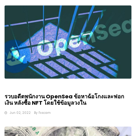
รวบอดีตพนักงาน OpenSea ข้อหาฉ้อโกงและฟอก
เงิน หลังซื้อ NFT โดยใช้ข้อมูลวงใน
Jun 02, 2022
By
Fxscam