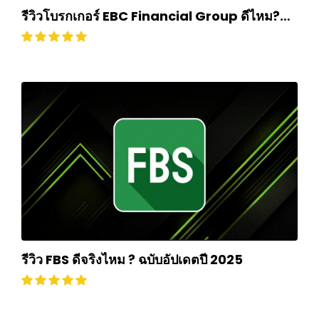
รีวิวโบรกเกอร์ EBC Financial Group ดีไหม?
ถอนเงินยากหรือไม่? อัปเดตปี 2024
รีวิว FBS ดีจริงไหม ? ฉบับอัปเดตปี 2025