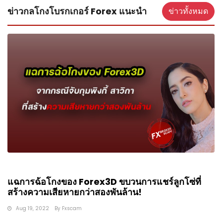
ข่าวกลโกงโบรกเกอร์ Forex แนะนำ
ข่าวทั้งหมด
แฉการฉ้อโกงของ Forex3D ขบวนการแชร์ลูกโซ่ที่
สร้างความเสียหายกว่าสองพันล้าน!
Aug 19, 2022
By
Fxscam