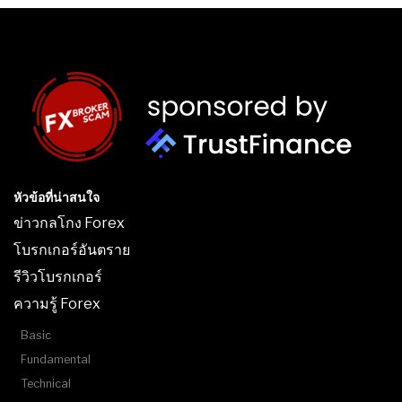
หัวข้อที่น่าสนใจ
ข่าวกลโกง Forex
โบรกเกอร์อันตราย
รีวิวโบรกเกอร์
ความรู้ Forex
Basic
Fundamental
Technical