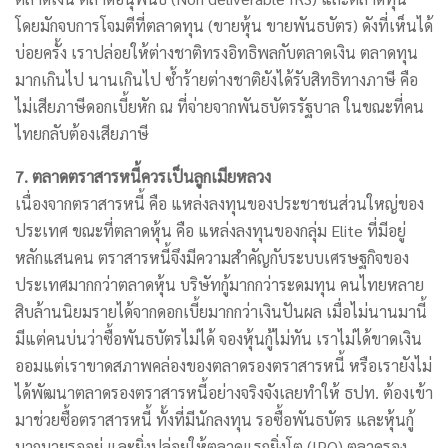
โดยมักจบการโจมตีที่ตลาดทุน (ขายหุ้น ขายพันธบัตร) ดังที่เห็นได้
บ่อยครั้ง เราปล่อยให้ต่างชาติทรงอิทธิพลกับตลาดเงิน ตลาดทุน
มากเกินไป นานเกินไป ซ้ำร้ายต่างชาติยังได้รับสิทธิทางภาษี คือ
ไม่เสียภาษีดอกเบี้ยหัก ณ ที่จ่ายจากพันธบัตรรัฐบาล ในขณะที่คน
ไทยกลับต้องเสียภาษี
7. ตลาดตราสารหนี้ควรเป็นลูกเมียหลวง
เนื่องจากตราสารหนี้ คือ แหล่งลงทุนของประชาชนส่วนใหญ่ของ
ประเทศ ขณะที่ตลาดหุ้น คือ แหล่งลงทุนของกลุ่ม Elite ที่มีอยู่
หลักแสนคน ตราสารหนี้จึงมีความสำคัญกับระบบเศรษฐกิจของ
ประเทศมากกว่าตลาดหุ้น บริษัทกู้มากกว่าระดมทุน คนไทยหลาย
สิบล้านนิยมรายได้จากดอกเบี้ยมากกว่าเงินปันผล เมื่อไม่นานมานี้
มีแต่คนบ่นว่าซื้อพันธบัตรไม่ได้ จองหุ้นกู้ไม่ทัน เราไม่ได้ขาดเงิน
ออมแต่เราขาดสภาพคล่องของตลาดรองตราสารหนี้ หรือเรายังไม่
ได้พัฒนาตลาดรองตราสารหนี้อย่างจริงจังเลยทำให้ ธปท. ต้องเข้า
มาช่วยซื้อตราสารหนี้ ทั้งที่มีนักลงทุน รอซื้อพันธบัตร และหุ้นกู้
มากมายรออยู่ และยิ่งปล่อยให้ตลาดแรกยิ่งโต (IPO) ตลาดรอง