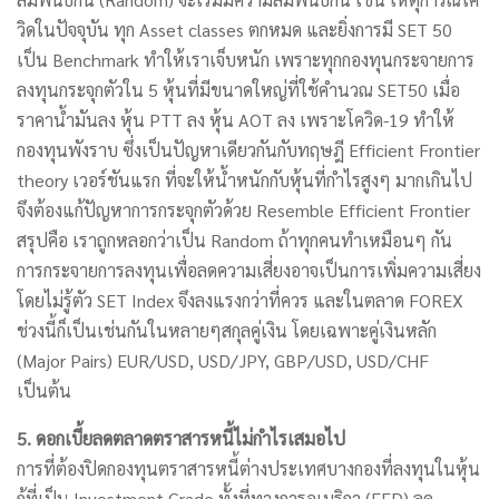
วิดในปัจจุบัน ทุก Asset classes ตกหมด และยิ่งการมี SET 50
เป็น Benchmark ทำให้เราเจ็บหนัก เพราะทุกกองทุนกระจายการ
ลงทุนกระจุกตัวใน 5 หุ้นที่มีขนาดใหญ่ที่ใช้คำนวณ SET50 เมื่อ
ราคาน้ำมันลง หุ้น PTT ลง หุ้น AOT ลง เพราะโควิด-19 ทำให้
กองทุนพังราบ ซึ่งเป็นปัญหาเดียวกันกับทฤษฎี Efficient Frontier
theory เวอร์ชันแรก ที่จะให้น้ำหนักกับหุ้นที่กำไรสูงๆ มากเกินไป
จึงต้องแก้ปัญหาการกระจุกตัวด้วย Resemble Efficient Frontier
สรุปคือ เราถูกหลอกว่าเป็น Random ถ้าทุกคนทำเหมือนๆ กัน
การกระจายการลงทุนเพื่อลดความเสี่ยงอาจเป็นการเพิ่มความเสี่ยง
โดยไม่รู้ตัว SET Index จึงลงแรงกว่าที่ควร และในตลาด FOREX
ช่วงนี้ก็เป็นเช่นกันในหลายๆสกุลคู่เงิน โดยเฉพาะคู่เงินหลัก
(Major Pairs) EUR/USD, USD/JPY, GBP/USD, USD/CHF
เป็นต้น
5. ดอกเบี้ยลดตลาดตราสารหนี้ไม่กำไรเสมอไป
การที่ต้องปิดกองทุนตราสารหนี้ต่างประเทศบางกองที่ลงทุนในหุ้น
กู้ที่เป็น Investment Grade ทั้งที่ทางการอเมริกา (FED) ลด