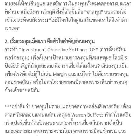
จนยอมให้คนอื่นดูแล และจัดการเงินลงทุนทั้งหมดตลอดระยะเวลา
ที่ผ่านมาเมื่อถึงคราววิกฤติ สิ่งที่เกิดขึ้นคือ "ขาดทุน" บนความไม่
เข้าใจ สะท้อนสัจธรรม "ไม่มีใครใส่ใจดูแลเงินของเราได้ดีเท่าตัว
เราเอง"
2. เริ่มกระดุมเม็ดแรก คือหัวใจสำคัญก่อนลงทุน
การทำ “Investment Objective Setting : IOS” (การจัดเตรียม
พอร์ตลงทุน) เพื่อค้นหาเป้าหมายการลงทุนที่สมเหตุผล โดยมี 3
ปัจจัยสำคัญที่มักถูกละเลย คือ เราเสี่ยงได้แค่ไหน? เงินลงทุนเย็น
เพียงไร?ต้องไม่กู้ ไม่เล่น Margin และแน่ใจว่าไม่ต้องขายขาดทุน
ตอนขาดเงิน? หรือไม่ตกใจง่ายขายหนีตายเพราะเห็นข่าวรอบๆ
ข้างเค้าขายหนีกัน
***อย่าลืมว่า ขาดทุนไม่ตาย..แต่ขาดสภาพคล่องสิ ตายจริง!!! ต้อง
คาดหวังผลตอบแทนแค่สมเหตุผล Warren Buffett ทำกำไรแค่สิบ
กว่าเปอร์เซ็นต์ต่อปีเองนะ หลายครั้งเราเสี่ยงเกินความจำเป็น
และเหมาะสม อาจเพราะความโลภ อาจเพราะมีคนชักชวน และ