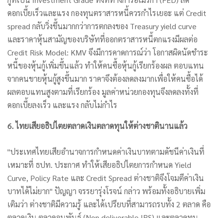
ดอกเบี้ยเร็วและแรง กองทุนตราสารหนี้ควรกำไรเยอะ แต่ Credit
spread กลับวิ่งขึ้นมากกว่าการตกลงของ Treasury yield curve
และราคาหุ้นสามัญของบริษัทที่ออกตราสารหนี้ตกแรงมีผลต่อ
Credit Risk Model: KMV จึงมีการคาดการณ์ว่า โอกาสผิดนัดชำระ
หนี้ของหุ้นกู้เพิ่มขึ้นแล้ว ทำให้คนซื้อหุ้นกู้เรียกร้องผล ตอบแทน
จากคนขายหุ้นกู้สูงขึ้นมาก ราคาจึงต้องลดลงมากเพื่อให้คนซื้อได้
ผลตอบแทนสูงตามที่เรียกร้อง มูลค่าหน่วยกองทุนจึงลดลงทั้งที่
ดอกเบี้ยลงเร็ว และแรง กลับไม่กำไร
6. ไทยเสียอธิปไตยตลาดเงินตลาดทุนให้ต่างชาตินานแล้ว
"ประเทศไทยเสียอำนาจการกำหนดค่าเงินบาทตามดัชนีค่าเงินที่
เหมาะที่ ธปท. ประกาศ ทำให้เสียอธิปไตยการกำหนด Yield
Curve, Policy Rate และ Credit Spread ต่างชาติจึงโจมตีค่าเงิน
บาทได้ไม่ยาก" ปัญญา จรรยารุ่งโรจน์ กล่าว พร้อมทั้งอธิบายเพิ่ม
เติมว่า ต่างชาติมีความรู้ และได้เปรียบที่สามารถรบทั้ง 2 ตลาด คือ
ตลาดเงิน ตลาดอนุพันธ์ (Non deliverable IRS) และตลาดทุน