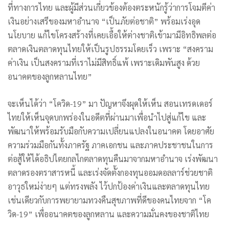
ที่ทางการไทย และผู้มีส่วนเกี่ยวข้องต้องตระหนักรู้ว่าการโจมตีค่า
เงินอย่างเสรีของมหาอำนาจ “เป็นภัยต่อชาติ” พร้อมเร่งอุด
นโยบาย แก้ไขโครงสร้างที่เคยเอื้อให้ต่างชาติเข้ามามีอิทธิพลต่อ
ตลาดเงินตลาดทุนไทยให้เป็นรูปธรรมโดยเร็ว เพราะ “สงคราม
ค่าเงิน เป็นสงครามที่เราไม่มีสิทธิ์แพ้ เพราะเดิมพันสูง ด้วย
อนาคตของลูกหลานไทย”
จะเห็นได้ว่า “โควิด-19” มา ปัญหาจึงผุดให้เห็น สอนเทรดเดอร์
ไทยให้เห็นจุดบกพร่องในอดีตที่ผ่านมาเพื่อนำไปสู่แก้ไข และ
พัฒนาให้พร้อมรับมือกับความเปลี่ยนแปลงในอนาคต โดยอาศัย
ความร่วมมือกันทั้งภาครัฐ ภาคเอกชน และภาคประชาชนในการ
ต่อสู้ให้ได้อธิปไตยกลไกตลาดทุนคืนมาจากมหาอำนาจ เร่งพัฒนา
ตลาดรองตราสารหนี้ และเร่งจัดตั้งกองทุนออมดอลลาร์ช่วยชาติ
อาวุธใหม่ง่ายๆ แต่ทรงพลัง ไว้ปกป้องค่าเงินและตลาดทุนไทย
เช่นเดียวกับการพยายามทวงคืนสุขภาพที่ดีของคนไทยจาก “โค
วิด-19” เพื่ออนาคตของลูกหลาน และความมั่นคงของชาติไทย