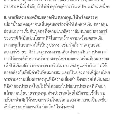
ตราสารหนี้ยิ่งสำคัญ ถ้าไม่ทำทุกวิกฤติการเงิน ธปท. คงต้องเหนื่อย
8. หากรักสงบ จงเตรียมตลาดเงิน ตลาดทุน ให้พร้อมสรรพ
เมื่อ "น้ำลด ตอผุด" จนเห็นจุดบกพร่องที่ทำให้ตลาดเงิน ตลาดทุน
อ่อนแอ การเริ่มต้นขุดตอทิ้งตามแนวคิดจากสัมมนาออมดอลลาร์
ช่วยชาติ จึงนับเป็นโอกาสที่ดีในการสร้างความพร้อมตลาดเงิน
ตลาดทุนในอนาคตให้เป็นรูปธรรม เช่น จัดตั้ง “กองทุนออม
ดอลลาร์ช่วยชาติ” กองทุนรวมความเสี่ยงต่ำสกุลเงินต่างประเทศ
ภายใต้การกำกับของหน่วยราชการไทย และความร่วมมือของ บลจ.
เพื่อให้เกิดเสถียรภาพทางการเงินในประเทศ ดูแลค่าเงินบาทให้
สอดคล้องกับดัชนีค่าเงินที่เหมาะสม และเป็นช่องทางให้ผู้ออมไทย
กระจายความเสี่ยงการลงทุนที่มีความเสี่ยงต่ำ ซึ่งจะช่วยให้เงินออม
ที่มีค่าของประเทศไทยไม่รั่วไหลออกไปพัฒนาประเทศที่พัฒนา
แล้วตามนโยบายการลงทุนต่างประเทศโดยไม่มีความเข้าใจ จน
กลับมาซ้ำเติมให้ระบบการเงินไทยอ่อนแอลง จนกลายเป็นเหยื่อ
อันโอชะของนักการเงิน นักเก็งกำไรต่างชาติ