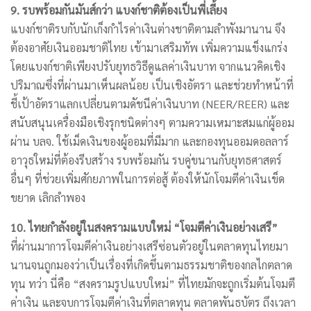
9. รบพร้อมกันมันส์กว่า แบงก์ชาติต้องเป็นพี่เลี้ยง
แบงก์ชาติรบกับนักเก็งกำไรค่าเงินต่างชาติตามลำพังมานาน จึง
ต้องอาศัยเงินออมชาติไทย เข้ามาเสริมทัพ เพิ่มความแข็งแกร่ง
โดยแบงก์ชาติเพียงปรับยุทธวิธีดูแลค่าเงินบาท จากแนวคิดเชิง
ปริมาณซึ่งที่ผ่านมาเห็นผลน้อย เป็นเชิงอัตรา และช่วยทำหน้าที่
ชี้เป้าอัตราแลกเปลี่ยนตามดัชนีค่าเงินบาท (NEER/REER) และ
สนับสนุนเครื่องมือเชิงรุกชนิดต่างๆ ตามความเหมาะสมแก่ผู้ออม
ผ่าน บลจ. ใช้เม็ดเงินของผู้ออมที่มีมาก และกองทุนออมดอลลาร์
อาวุธใหม่ที่ต้องรีบสร้าง รบพร้อมกัน รบคู่ขนานกับยุทธศาสตร์
อื่นๆ ที่ช่วยเพิ่มศักยภาพในการต่อสู้ ต้องให้นักโจมตีค่าเงินเข็ด
ขยาด เลิกลำพอง
10. ไทยกำลังอยู่ในสงครามแบบใหม่ “โจมตีค่าเงินอย่างเสรี”
ที่ผ่านมาการโจมตีค่าเงินอย่างเสรีซ่อนตัวอยู่ในตลาดทุนไทยมา
นานจนถูกมองว่าเป็นเรื่องที่เกิดขึ้นตามธรรมชาติของกลไกตลาด
ทุน ทว่า นี่คือ “สงครามรูปแบบใหม่” ที่ไทยมักจะถูกเริ่มต้นโจมตี
ค่าเงิน และจบการโจมตีค่าเงินที่ตลาดทุน ตลาดพันธบัตร ถึงเวลา