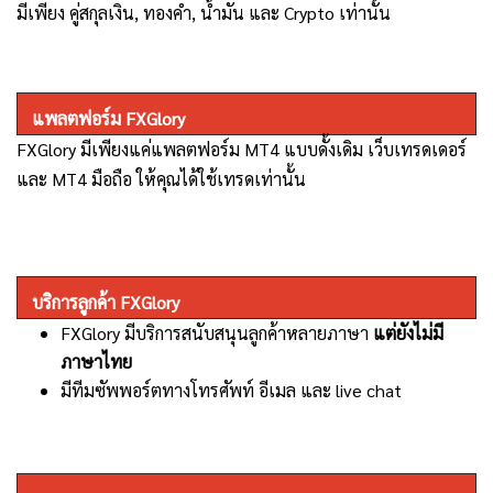
มีเพียง คู่สกุลเงิน
,
ทองคำ
,
น้ำมัน
และ
Crypto
เท่านั้น
แพลตฟอร์ม
FXGlory
FXGlory
มีเพียงแค่แพลตฟอร์ม
MT4
แบบดั้งเดิม เว็บเทรดเดอร์
และ
MT4
มือถือ ให้คุณได้ใช้เทรดเท่านั้น
บริการลูกค้า FXGlory
FXGlory มี
บริการสนับสนุนลูกค้าหลายภาษา
แต่ยังไม่มี
ภาษาไทย
มีทีมซัพพอร์ตทางโทรศัพท์ อีเมล และ live chat