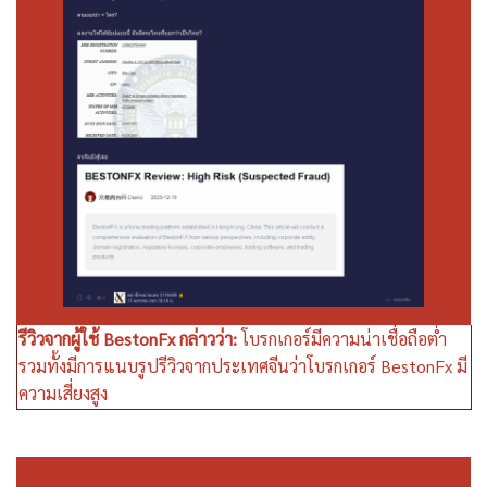
รีวิวจากผู้ใช้ BestonFx กล่าวว่า:
โบรกเกอร์มีความน่าเชื่อถือต่ำ
รวมทั้งมีการแนบรูปรีวิวจากประเทศจีนว่าโบรกเกอร์ BestonFx มี
ความเสี่ยงสูง