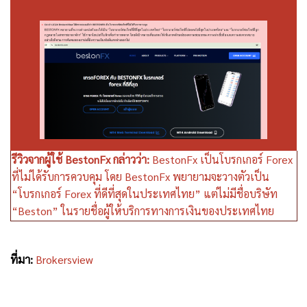
รีวิวจากผู้ใช้ BestonFx กล่าวว่า:
BestonFx เป็นโบรกเกอร์ Forex
ที่ไม่ได้รับการควบคุม โดย BestonFx พยายามจะวางตัวเป็น
“โบรกเกอร์ Forex ที่ดีที่สุดในประเทศไทย” แต่ไม่มีชื่อบริษัท
“Beston” ในรายชื่อผู้ให้บริการทางการเงินของประเทศไทย
ที่มา:
Brokersview