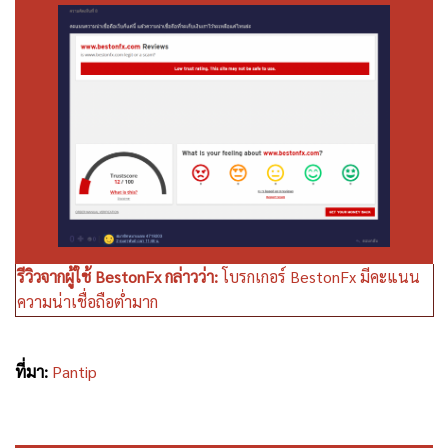
รีวิวจากผู้ใช้ BestonFx กล่าวว่า:
โบรกเกอร์ BestonFx มีคะแนน
ความน่าเชื่อถือต่ำมาก
ที่มา:
Pantip