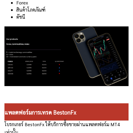
Forex
สินค้าโภคภัณฑ์
ดัชนี
แพลตฟอร์มการเทรด BestonFx
โบรกเกอร์ BestonFx ให้บริการซื้อขายผ่านแพลตฟอร์ม MT4
เท่านั้น