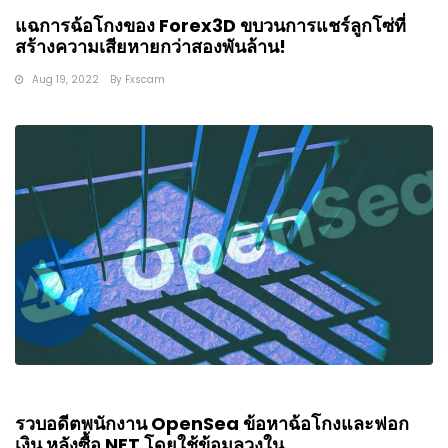
แฉการฉ้อโกงของ Forex3D ขบวนการแชร์ลูกโซ่ที่
สร้างความเสียหายกว่าสองพันล้าน!
Aug 19, 2022
By
Fxscam
รวบอดีตพนักงาน OpenSea ข้อหาฉ้อโกงและฟอก
เงิน หลังซื้อ NFT โดยใช้ข้อมูลวงใน