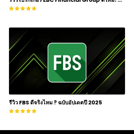
ถอนเงินยากหรือไม่? อัปเดตปี 2024
รีวิว FBS ดีจริงไหม ? ฉบับอัปเดตปี 2025