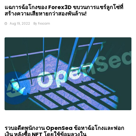
แฉการฉ้อโกงของ Forex3D ขบวนการแชร์ลูกโซ่ที่
สร้างความเสียหายกว่าสองพันล้าน!
Aug 19, 2022
By
Fxscam
รวบอดีตพนักงาน OpenSea ข้อหาฉ้อโกงและฟอก
เงิน หลังซื้อ NFT โดยใช้ข้อมูลวงใน