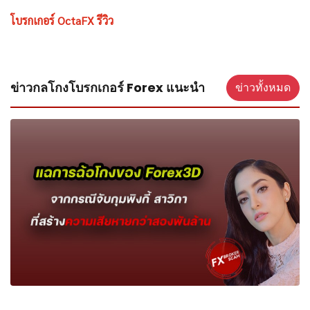
โบรกเกอร์ OctaFX รีวิว
ข่าวกลโกงโบรกเกอร์ Forex แนะนำ
ข่าวทั้งหมด